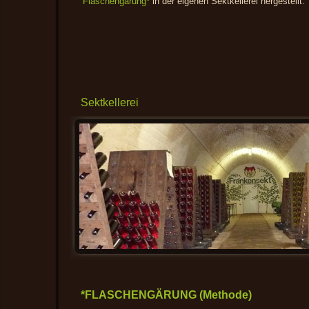
Flaschengärung*
in der eigenen Sektkellerei hergestellt.
Sektkellerei
*FLASCHENGÄRUNG (Methode)